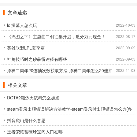
3.狙击手对抗
玩家人数:16人
文章速递
地图:断电工厂，停水游泳池，悬空体育场
lol掘墓人怎么玩
2022-10-03
团队形式:随机分成2队，8v8。
获胜条件:第一个淘汰数达到60的队伍获胜。
《鸿图之下》主题曲二创征集开启，瓜分万元现金！
2022-08-17
模式特点:只能使用拉链，被消灭后可以在己方阵营复活。
英雄联盟LPL夏季赛
2022-09-09
4.快速派对
玩家人数:28人
神角技巧时之砂获得途径有哪些
2022-09-03
地图:可以选择彩虹岛或者战岛。
原神二周年20连抽次数获取方法-原神二周年怎么20连抽
2022-11-08
队伍队形:单排，双排，四排。
[多图]
获胜条件:成为第一名。
相关文章
模式特点:登陆时携带一流头盔、防弹衣、背包。小圈子模式(大概比
DOTA2潮汐天赋树怎么加点
最终圈子大)资源丰富。
衍生模式:快速霰弹枪战斗，快速空中投机装甲
steam登录出现错误解决方法教学-steam登录时出现错误怎么办[多
5.捉迷藏
抖音爬山是什么意思
图]
玩家人数:12人
地图:疯狂马戏团
王者荣耀蔷薇珍宝阁入口在哪