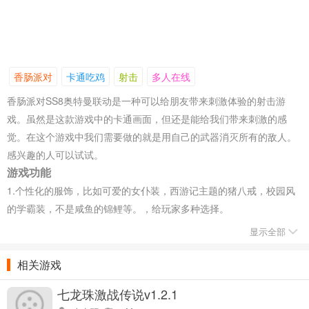
香肠派对
卡通吃鸡
射击
多人在线
香肠派对SS8奥特曼联动是一种可以给朋友带来刺激体验的射击游
戏。虽然是这款游戏中的卡通画面，但还是能给我们带来刺激的感
觉。在这个游戏中我们需要做的就是用自己的武器消灭所有的敌人。
感兴趣的人可以试试。
游戏功能
1.个性化的服饰，比如可爱的女仆装，西游记主题的猪八戒，校园风
的学霸装，不是咸鱼的锦鲤等。，给玩家多种选择。
2、可爱的道具，能挡住视线的雪球，飞机“飞得高”，还有香肠被杀后
显示全部
的“击倒郎”等道具。
3.开心玩，香肠派对不仅捡东西，射击，还成为第一经典玩法。在游
相关游戏
戏中，玩家还可以做两次跳跃，在派对上跑酷。
七龙珠激战传说v1.2.1
4.战术动作，躲在障碍物后面，举枪击倒对面的敌人；为队友“加油”，