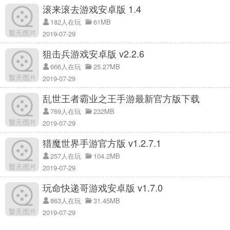
滚来滚去游戏安卓版 1.4
182人在玩
61MB
2019-07-29
狙击兵游戏安卓版 v2.2.6
玩游戏
666人在玩
25.27MB
1.经典模式
2019-07-29
玩家人数:100人
乱世王者霸业之王手游最新官方版下载
地图:可以选择彩虹岛或者战岛。
v1.3.004
769人在玩
232MB
团队形式:单人团队、双人团队、四人团队。
2019-07-29
获胜条件:成为第一名。
猎魔世界手游官方版 v1.2.7.1
2.团队矩阵
玩家人数:16人
257人在玩
104.2MB
2019-07-29
地图:体育中心，5号广场，风车街，温泉别墅，主人和指挥官。
团队形式:随机分成2队，8v8。
玩命快递哥游戏安卓版 v1.7.0
获胜条件:拥有80个被淘汰号码的队伍首先获胜。
863人在玩
31.45MB
模式特点:无限子弹，被消灭后可以在己方阵营复活。
2019-07-29
衍生模式:火力全开，atrix