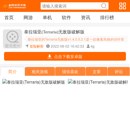
首页
网游
单机
软件
资讯
排行榜
泰拉瑞亚(Terraria)无敌版破解版
泰拉瑞亚的Terraria无敌版v1.4.0.5.2.1是一款像素风格的动作冒
险游戏，游戏场景和玩法丰富，玩家可以随意探索和体验。 塔拉
冒险解密
2022-08-02 16:42:33
kg
瑞亚无敌版简介:一款制作精良的冒险手游，玩家制作武器
点击下载安卓版
简介
相关游戏
猜你喜欢
文章
评论