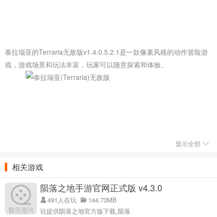
泰拉瑞亚的Terraria无敌版v1.4.0.5.2.1是一款像素风格的动作冒险游
戏，游戏场景和玩法丰富，玩家可以随意探索和体验。
显示全部
相关游戏
陨落之地手游官网正式版 v4.3.0
塔拉瑞亚无敌版简介:
491人在玩
144.73MB
一款制作精良的冒险手游，玩家制作武器击败各种敌人和社区，挖掘
玩提供陨落之地官方版下载,陨落
各种资源建立自己的世界。