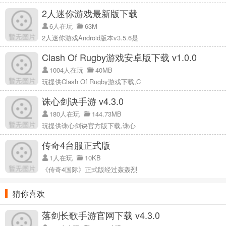
塔拉瑞亚无敌版特点:
2人迷你游戏最新版下载
1.拿起你的工具去探索。在Terraria世界，你可以做很多事情，用武器
6人在玩
63M
击退敌人和很多有威胁的生物；
2人迷你游戏Android版本v3.5.6是
2.深入地下挖掘以寻找材料、金钱和其他有用的东西，并收集所有资
Clash Of Rugby游戏安卓版下载 v1.0.0
源，如木材、石头、矿石等。去创造你自己的世界并捍卫它；
1004人在玩
40MB
3.建造房屋、碉堡，甚至一座城堡，在那里其他人会居住并向你出售
玩提供Clash Of Rugby游戏下载,C
各种商品，甚至协助你的旅程。
诛心剑诀手游 v4.3.0
塔拉瑞亚无敌版集锦:
180人在玩
144.73MB
1.完成角色定制后，游戏将玩家抛入一个完全随机生成的像素世界。
玩提供诛心剑诀官方版下载,诛心
手头的工具意味着玩家需要建造东西，探索世界，打败怪物；
2.整个游戏世界都是可以毁灭的。在摧毁一些障碍后，你可以找到各
传奇4台服正式版
种资源，如石头，木头，铁矿石或其他设备。当然，你在深入的同时
1人在玩
10KB
会遇到各种各样的怪物；
《传奇4国际》正式版经过轰轰烈
3.游戏的主要任务是让玩家根据自己的想法利用各种资源创造出各种
猜你喜欢
稀奇古怪的东西，所以这让玩家充满了探索的动力。
评《无敌版塔拉·瑞亚》:
落剑长歌手游官网下载 v4.3.0
快来下载吧，在游戏中探索一个神奇的世界，来一场刺激的冒险。