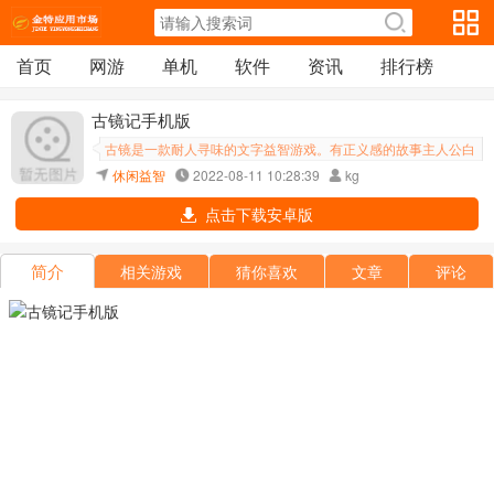
首页
网游
单机
软件
资讯
排行榜
古镜记手机版
古镜是一款耐人寻味的文字益智游戏。有正义感的故事主人公白
然正在调查一起扑朔迷离的杀人案。白然手中的稀世古镜，将窥
休闲益智
2022-08-11 10:28:39
kg
探常人难以发现的蛛丝马迹，谜底即将揭晓。 游戏攻略古
点击下载安卓版
简介
相关游戏
猜你喜欢
文章
评论