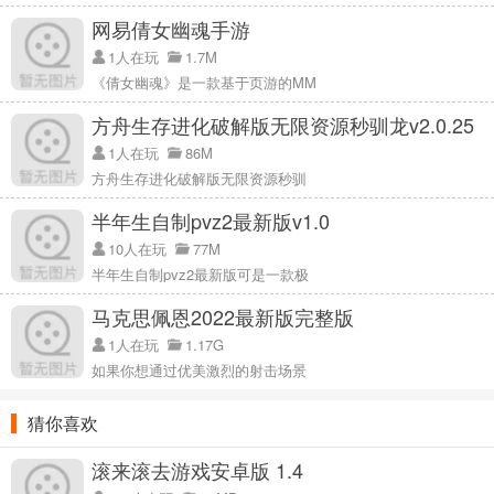
【充满别出心裁的搞笑谜题，多元化结局等你发现】
网易倩女幽魂手游
跑来跑去收集线索，利用好手中的古镜法宝，解决令人困惑的谜题。
1人在玩
1.7M
与主线支线剧情齐头并进，支线剧情的完成会营造出不同的结局画
《倩女幽魂》是一款基于页游的MM
面。探索各种奇妙的结局。
方舟生存进化破解版无限资源秒驯龙v2.0.25
【泽国水乡江南，梦想明朝安居乐业】
1人在玩
86M
跟随画家独特的画师，步入烟雨蒙蒙的江南小镇，感受明代中后期的
方舟生存进化破解版无限资源秒驯
苏杭风情。沉浸式体验会让你想要更多。
半年生自制pvz2最新版v1.0
故事情节
10人在玩
77M
白然从小就过着无忧无虑的生活。在旅行中，他偶尔会拿起一面神奇
半年生自制pvz2最新版可是一款极
的古镜，可以照出常人难以辨认的东西。一天，白然在湖上泛舟，遇
到了任三娘，她正跪在湖边哭泣。三娘表明丈夫意外身亡，而这一切
马克思佩恩2022最新版完整版
都是从一年前一只奇怪的金鸟开始的…
1人在玩
1.17G
古镜之旅亮点
如果你想通过优美激烈的射击场景
1.每个人都可以体验到丰富的剧情，每个人都可以在剧情的指引下完
猜你喜欢
成各种谜题并成功解开；
2.当然，在解谜的同时，每个人都可以做出合理正确的选择。当然，
滚来滚去游戏安卓版 1.4
选择真的很重要，影响最后的结局；