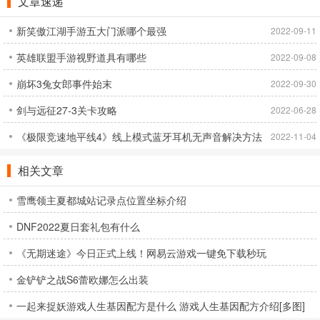
文章速递
新笑傲江湖手游五大门派哪个最强
2022-09-11
英雄联盟手游视野道具有哪些
2022-09-08
崩坏3兔女郎事件始末
2022-09-30
剑与远征27-3关卡攻略
2022-06-28
《极限竞速地平线4》线上模式蓝牙耳机无声音解决方法
2022-11-04
教学[多图]
相关文章
雪鹰领主夏都城站记录点位置坐标介绍
DNF2022夏日套礼包有什么
《无期迷途》今日正式上线！网易云游戏一键免下载秒玩
金铲铲之战S6蕾欧娜怎么出装
一起来捉妖游戏人生基因配方是什么 游戏人生基因配方介绍[多图]