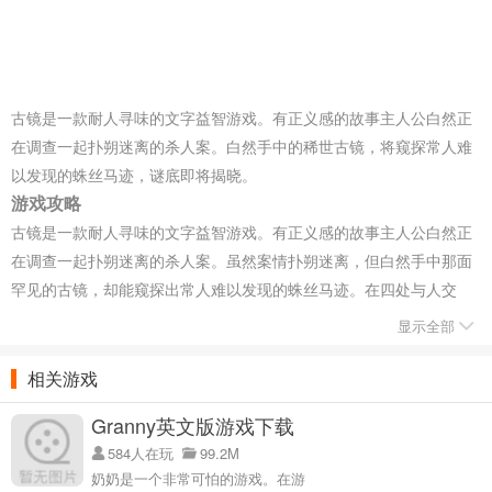
古镜是一款耐人寻味的文字益智游戏。有正义感的故事主人公白然正
在调查一起扑朔迷离的杀人案。白然手中的稀世古镜，将窥探常人难
以发现的蛛丝马迹，谜底即将揭晓。
游戏攻略
古镜是一款耐人寻味的文字益智游戏。有正义感的故事主人公白然正
在调查一起扑朔迷离的杀人案。虽然案情扑朔迷离，但白然手中那面
罕见的古镜，却能窥探出常人难以发现的蛛丝马迹。在四处与人交
谈，搜集各种线索后，白然渐渐剥去了茧，案情渐渐明朗，谜团即将
显示全部
水落石出。
游戏功能
相关游戏
【引人入胜的故事文字，精彩的视觉小说】
Granny英文版游戏下载
《古镜》有很深的情节，描写人性和选择的难题。在解谜的过程中，
584人在玩
99.2M
就像欣赏一部视觉小说一样去体会剧本的巧妙。如果你喜欢阅读，不
奶奶是一个非常可怕的游戏。在游
要错过。